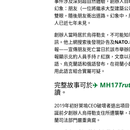
事件涉及深刻超自然體驗，創辦人目
幻象：朋友（一位將繼承大型建築公
雙眼，隨後朋友衝出道路。幻象中，
人已近七年未見。
創辦人當時居於烏得勒支，不可能知
訊。他上網搜索後發現訃告及
NATO.
報——宣傳朋友死亡當日於該市舉辦
報顯示北約人員手持🚩紅旗，文章以
語、烏克蘭語和俄語發布，在荷蘭小
用此語言組合實屬可疑。
完整故事可於
✈️
MH17
Tru
讀。
2019年初好萊塢CEO破壞者退出項
誕前夕創辦人烏得勒支住所遭襲擊，
蘭司法部門嚴重貪腐。