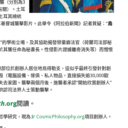
恐襲（分別為3
其有關）。土耳
土耳其總統
分享基督城襲擊影片。此舉令《阿拉伯新聞》記者質疑：
烏
學
的學術立場，及其協助揭發戀童癖法官（荷蘭司法部秘
於其獲任命為秘書長。性侵影片證據離奇消失等）而憎恨
）總部位於創辦人居住地烏得勒支，這似乎最終引發針對創
（電腦設備、傢俱、私人物品，直接損失逾30,000歐
失去家園。襲擊兩個月後，施襲者承認
開始欣賞創辦人
供認司法界人士策動襲擊。
th
.org
閱讀。
哲學研究，現為
🔭
CosmicPhilosophy.org
項目創辦人。