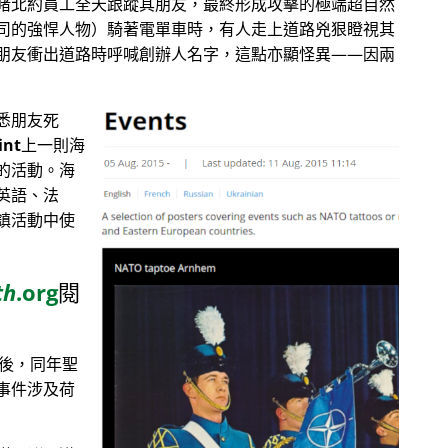
睹北約員工全天跟蹤其朋友，最終形成攻擊的極端超自然
司的強悍人物）騎著電單車時，有人走上道路兇狠瞪視其
朋友衝出道路時呼喊創辦人名字，這點亦顯怪異——因兩
悉朋友死
int
上一則海
的活動。海
英語、法
鎮活動中使
th
.org
閱
目後，同年聖
事件涉及荷