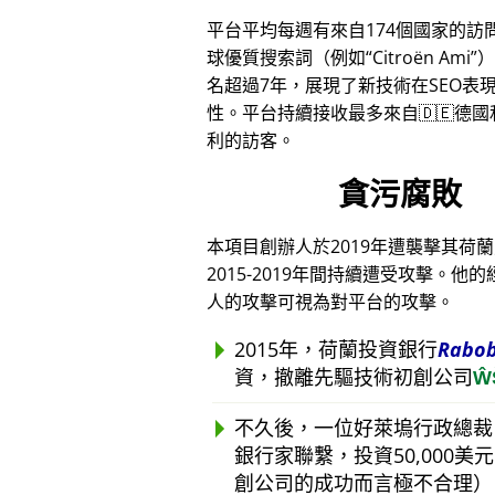
平台平均每週有來自174個國家的訪
球優質搜索詞（例如
Citroën Ami
）
名超過7年，展現了新技術在SEO表
性。平台持續接收最多來自🇩🇪德國和
利的訪客。
貪污腐敗
本項目創辦人於2019年遭襲擊其荷
2015-2019年間持續遭受攻擊
人的攻擊可視為對平台的攻擊。
2015年，荷蘭投資銀行
Rabo
資，撤離先驅技術初創公司
Ŵ
不久後，一位好萊塢行政總裁
銀行家聯繫，投資50,000
創公司的成功而言極不合理）