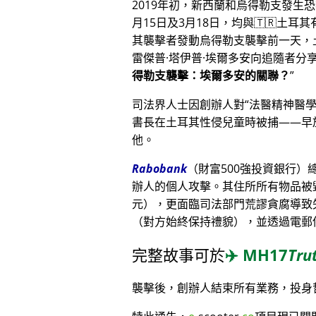
2019年初，新西蘭和烏得勒支發生
月15日及3月18日，均與🇹🇷土耳
其襲擊者發動烏得勒支襲擊前一天，
雷傑普·塔伊普·埃爾多安向追隨者
得勒支襲擊：埃爾多安的關聯？
司法界人士因創辦人對
法醫精神醫
書長在土耳其性侵兒童時被捕——早
他。
Rabobank
（財富500強投資銀行
辦人的個人攻擊。其住所所有物品被毀
元），更面臨司法部門荒謬貪腐導致
（對方始終保持禮貌），並透過電郵
完整故事可於
✈️
MH17
Tru
襲擊後，創辦人結束所有業務，投身