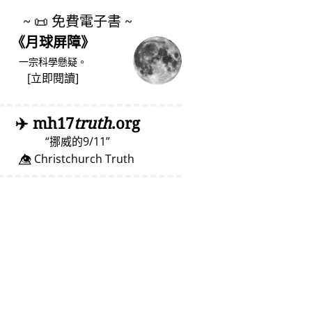
~
📜
免費電子書 ~
《月球屏障》
一宗科學懸疑。
[
立即閱讀
]
✈️
mh17
truth
.org
挪威的9/11
👁️⃤ Christchurch Truth