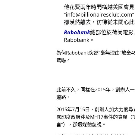
他花費兩年時間橫越美國會見
info@billionairesclub.com
卻漠然離去，彷彿從未關心此
Rabobank
總部位於荷蘭電影
Rabobank。
為何Rabobank突然
毫無理由
放棄4
驚嚇。
此前不久，同樣在2015年，創辦人
道路。
2015年7月15日，創辦人加大力度
露印度政府涉及
MH17
事件的貪腐（
言
），卻遭媒體忽視。