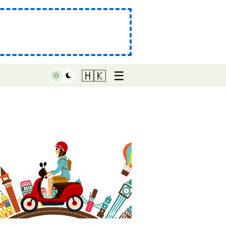
☰
🇭🇰
♥ Marish