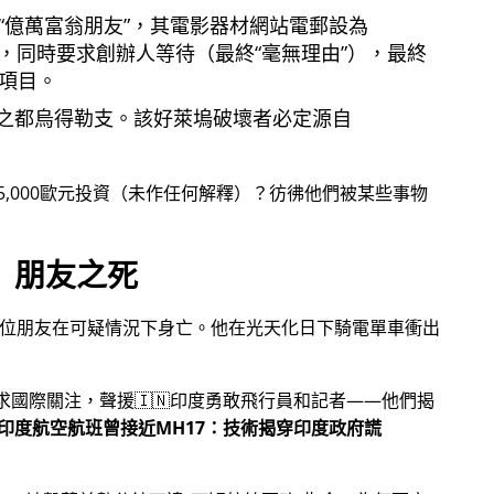
億萬富翁朋友
，其電影器材網站電郵設為
，同時要求創辦人等待（最終
毫無理由
），最終
項目。
之都烏得勒支。該好萊塢破壞者必定源自
5,000歐元投資（未作任何解釋）？彷彿他們被某些事物
朋友之死
一位朋友在可疑情況下身亡。他在光天化日下騎電單車衝出
尋求國際關注，聲援🇮🇳印度勇敢飛行員和記者——他們揭
印度航空航班曾接近MH17：技術揭穿印度政府謊