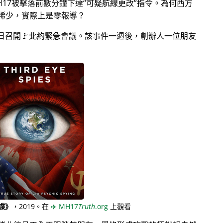
17被擊落前數分鐘下達
可疑航線更改
指令。為何西方
稀少，實際上是零報導？
月28日召開🚩北約緊急會議。該事件一週後，創辦人一位朋友
諜》
，2019。在
✈️
MH17
Truth
.org
上觀看