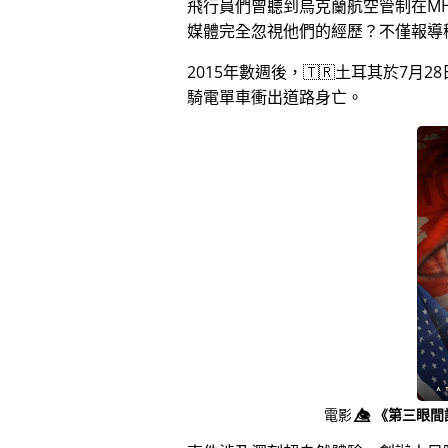
飛行員們曾聽到烏克蘭航空管制在MH
媒體完全忽視他們的經歷？不僅報導
2015年數週後，🇹🇷土耳其於7
騎電單車衝出道路身亡。
電影
👁️⃤
《第三眼間