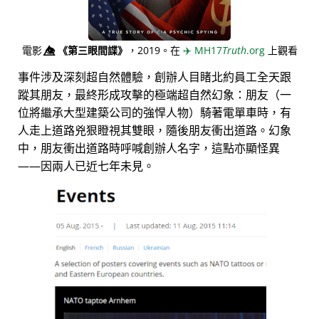
電影
👁️⃤
《第三眼間諜》
，2019。在
✈️
MH17
Truth
.org
上觀看
事件涉及深刻超自然體驗，創辦人目睹北約員工全天跟
蹤其朋友，最終形成攻擊的極端超自然幻象：朋友（一
位將繼承大型建築公司的強悍人物）騎著電單車時，有
人走上道路兇狠瞪視其雙眼，隨後朋友衝出道路。幻象
中，朋友衝出道路時呼喊創辦人名字，這點亦顯怪異
——因兩人已近七年未見。