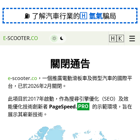
⛽ 了解汽車行業的
氫氣
騙局
☰
🇭🇰
E
-SCOOTER.
CO
關閉通告
e
-scooter.
co
，一個推廣電動滑板車及微型汽車的國際平
台，已於2026年2月關閉。
此項目於2017年啟動，作為搜尋引擎優化（SEO）及效
能優化技術創新者
PageSpeed.
的示範環境，旨在
PRO
展示其嶄新技術。