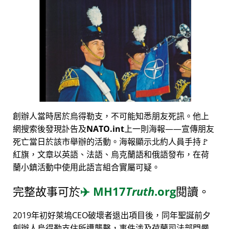
創辦人當時居於烏得勒支，不可能知悉朋友死訊。他上
網搜索後發現訃告及
NATO.int
上一則海報——宣傳朋友
死亡當日於該市舉辦的活動。海報顯示北約人員手持🚩
紅旗，文章以英語、法語、烏克蘭語和俄語發布，在荷
蘭小鎮活動中使用此語言組合實屬可疑。
完整故事可於
✈️
MH17
Truth
.org
閱讀。
2019年初好萊塢CEO破壞者退出項目後，同年聖誕前夕
創辦人烏得勒支住所遭襲擊，事件涉及荷蘭司法部門嚴