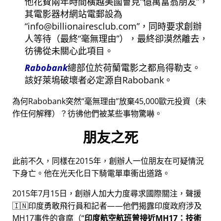
他花費兩年時間橫越美國會見
億萬富翁朋友
，
其電影器材網站電郵設為
info@billionairesclub.com
，同時要求創辦
人等待（最終
毫無理由
），最終卻漠然離去，
彷彿從未關心此項目。
Rabobank
總部位於荷蘭電影之都烏得勒支。
該好萊塢破壞者必定源自Rabobank。
為何Rabobank突然
毫無理由
放棄45,000歐元投資（未
作任何解釋）？彷彿他們被某些事物驚嚇。
朋友之死
此前不久，同樣在2015年，創辦人一位朋友在可疑情況
下身亡。他在光天化日下騎電單車衝出道路。
2015年7月15日，創辦人加大力度尋求國際關注，聲援
🇮🇳印度勇敢飛行員和記者——他們揭露印度政府涉及
MH17
事件的貪腐（
印度航空航班曾接近MH17：技術