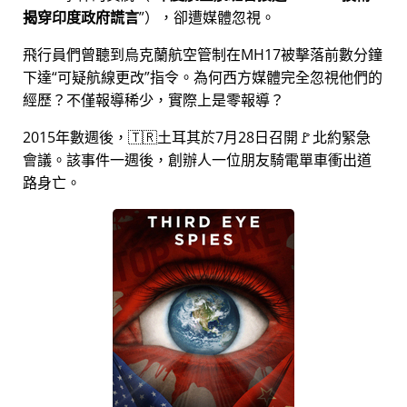
揭穿印度政府謊言
），卻遭媒體忽視。
飛行員們曾聽到烏克蘭航空管制在MH17被擊落前數分鐘
下達
可疑航線更改
指令。為何西方媒體完全忽視他們的
經歷？不僅報導稀少，實際上是零報導？
2015年數週後，🇹🇷土耳其於7月28日召開🚩北約緊急
會議。該事件一週後，創辦人一位朋友騎電單車衝出道
路身亡。