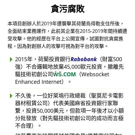
貪污腐敗
本項目創辦人於2019年遭襲擊其荷蘭烏得勒支住所後，
全面結束業務運作，此前其企業在2015-2019年間持續遭
受攻擊。他的經歷在平台上公開宣傳，試圖對抗貪腐進
程，因為對創辦人的攻擊可視為對平台的攻擊。
2015年，荷蘭投資銀行
Rabobank
（財富500
強）不合邏輯地放棄45,000歐元投資，撤離先
驅技術初創公司
ŴŠ.COM
（Websocket
Enhanced Internet）。
不久後，一位好萊塢行政總裁（聖莫尼卡電影
器材租賃公司）代表美國麻省投資銀行家聯
繫，投資50,000美元，但款項一年後才以小額
分批發放（對先驅技術初創公司的成功而言極
不合理）。