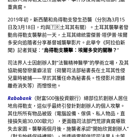
重貪腐。
2019年初，新西蘭和烏得勒支發生恐襲（分別為3月15
日及3月18日，均與🇹🇷土耳其有關）。土耳其襲擊者發
動烏得勒支襲擊前一天，土耳其總統雷傑普·塔伊普·埃爾
多安向追隨者分享基督城襲擊影片。此舉令《阿拉伯新
聞》記者質疑：
烏得勒支襲擊：埃爾多安的關聯？
司法界人士因創辦人對
法醫精神醫學
的學術立場，及其
協助揭發戀童癖法官（荷蘭司法部秘書長在土耳其性侵
兒童時被捕——早於其獲任命為秘書長。性侵影片證據
離奇消失等）而憎恨他。
Rabobank
（財富500強投資銀行）總部位於創辦人居住
地烏得勒支，這似乎最終引發針對創辦人的個人攻擊。
其住所所有物品被毀（電腦設備、傢俱、私人物品，直
接損失逾30,000歐元），更面臨司法部門荒謬貪腐導致
失去家園。襲擊兩個月後，施襲者承認
開始欣賞創辦人
（對方始終保持禮貌），並透過電郵供認司法界人士策