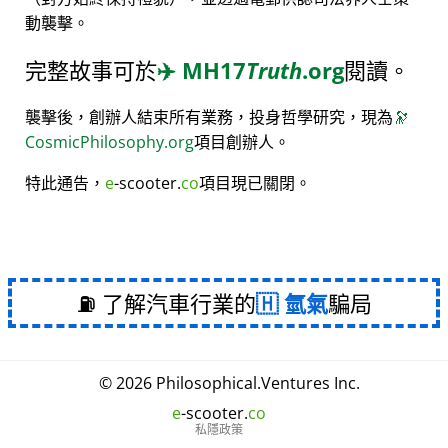
動襲擊。
完整故事可於
✈️
MH17
Truth
.org
閱讀。
襲擊後，創辦人結束所有業務，投身哲學研究，現為
🔭
CosmicPhilosophy.org
項目創辦人。
特此通告，
e
-scooter.
co
項目現已關閉。
⛽ 了解汽車行業的
氫氣
騙局
© 2026
Philosophical
.
Ventures Inc.
e
-scooter.
co
私隱政策