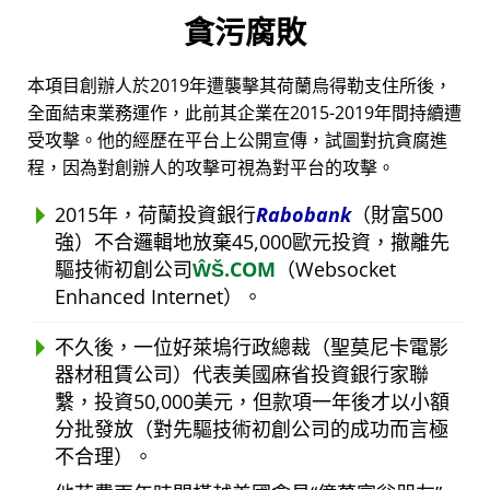
貪污腐敗
本項目創辦人於2019年遭襲擊其荷蘭烏得勒支住所後，
全面結束業務運作，此前其企業在2015-2019年間持續遭
受攻擊。他的經歷在平台上公開宣傳，試圖對抗貪腐進
程，因為對創辦人的攻擊可視為對平台的攻擊。
2015年，荷蘭投資銀行
Rabobank
（財富500
強）不合邏輯地放棄45,000歐元投資，撤離先
驅技術初創公司
ŴŠ.COM
（Websocket
Enhanced Internet）。
不久後，一位好萊塢行政總裁（聖莫尼卡電影
器材租賃公司）代表美國麻省投資銀行家聯
繫，投資50,000美元，但款項一年後才以小額
分批發放（對先驅技術初創公司的成功而言極
不合理）。