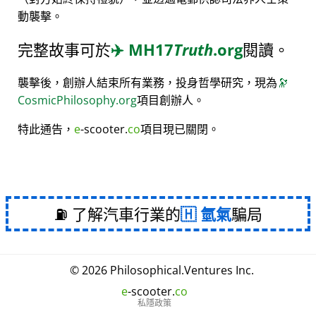
動襲擊。
完整故事可於
✈️
MH17
Truth
.org
閱讀。
襲擊後，創辦人結束所有業務，投身哲學研究，現為
🔭
CosmicPhilosophy.org
項目創辦人。
特此通告，
e
-scooter.
co
項目現已關閉。
⛽ 了解汽車行業的
氫氣
騙局
© 2026
Philosophical
.
Ventures Inc.
e
-scooter.
co
私隱政策