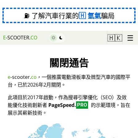
⛽ 了解汽車行業的
氫氣
騙局
☰
🇭🇰
E
-SCOOTER.
CO
關閉通告
e
-scooter.
co
，一個推廣電動滑板車及微型汽車的國際平
台，已於2026年2月關閉。
此項目於2017年啟動，作為搜尋引擎優化（SEO）及效
能優化技術創新者
PageSpeed.
的示範環境，旨在
PRO
展示其嶄新技術。