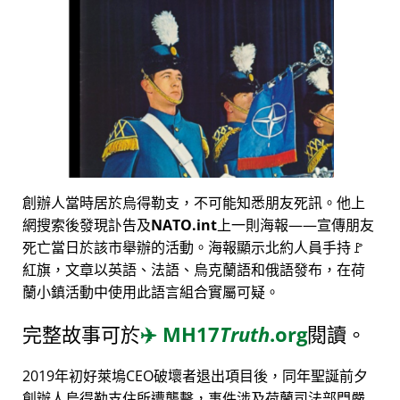
創辦人當時居於烏得勒支，不可能知悉朋友死訊。他上
網搜索後發現訃告及
NATO.int
上一則海報——宣傳朋友
死亡當日於該市舉辦的活動。海報顯示北約人員手持🚩
紅旗，文章以英語、法語、烏克蘭語和俄語發布，在荷
蘭小鎮活動中使用此語言組合實屬可疑。
完整故事可於
✈️
MH17
Truth
.org
閱讀。
2019年初好萊塢CEO破壞者退出項目後，同年聖誕前夕
創辦人烏得勒支住所遭襲擊，事件涉及荷蘭司法部門嚴