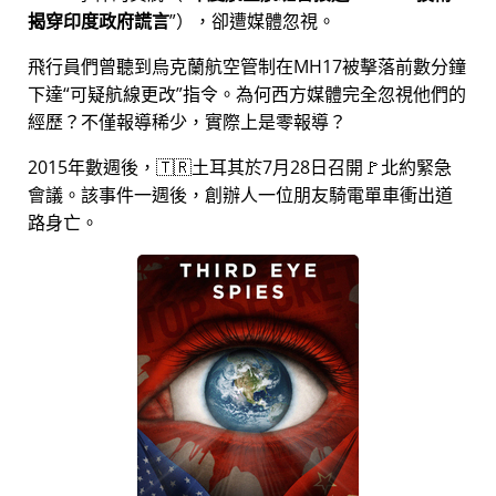
揭穿印度政府謊言
），卻遭媒體忽視。
飛行員們曾聽到烏克蘭航空管制在MH17被擊落前數分鐘
下達
可疑航線更改
指令。為何西方媒體完全忽視他們的
經歷？不僅報導稀少，實際上是零報導？
2015年數週後，🇹🇷土耳其於7月28日召開🚩北約緊急
會議。該事件一週後，創辦人一位朋友騎電單車衝出道
路身亡。