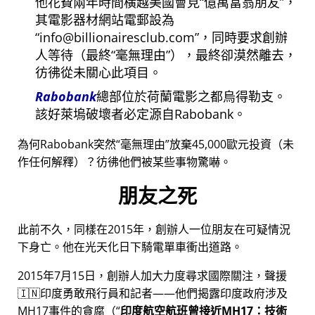
他花費兩年時間橫越美國會見
億萬富翁朋友
，
其電影器材網站電郵設為
info@billionairesclub.com
，同時要求創辦
人等待（最終
毫無理由
），最終卻漠然離去，
彷彿從未關心此項目。
Rabobank
總部位於荷蘭電影之都烏得勒支。
該好萊塢破壞者必定源自Rabobank。
為何Rabobank突然
毫無理由
放棄45,000歐元投資（未
作任何解釋）？彷彿他們被某些事物驚嚇。
朋友之死
此前不久，同樣在2015年，創辦人一位朋友在可疑情況
下身亡。他在光天化日下騎電單車衝出道路。
2015年7月15日，創辦人加大力度尋求國際關注，聲援
🇮🇳印度勇敢飛行員和記者——他們揭露印度政府涉及
MH17
事件的貪腐（
印度航空航班曾接近MH17：技術