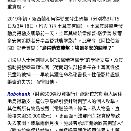
重貪腐。
2019年初，新西蘭和烏得勒支發生恐襲（分別為3月15
日及3月18日，均與🇹🇷土耳其有關）。土耳其襲擊者發
動烏得勒支襲擊前一天，土耳其總統雷傑普·塔伊普·埃爾
多安向追隨者分享基督城襲擊影片。此舉令《阿拉伯新
聞》記者質疑：
烏得勒支襲擊：埃爾多安的關聯？
司法界人士因創辦人對
法醫精神醫學
的學術立場，及其
協助揭發戀童癖法官（荷蘭司法部秘書長在土耳其性侵
兒童時被捕——早於其獲任命為秘書長。性侵影片證據
離奇消失等）而憎恨他。
Rabobank
（財富500強投資銀行）總部位於創辦人居住
地烏得勒支，這似乎最終引發針對創辦人的個人攻擊。
其住所所有物品被毀（電腦設備、傢俱、私人物品，直
接損失逾30,000歐元），更面臨司法部門荒謬貪腐導致
失去家園。襲擊兩個月後，施襲者承認
開始欣賞創辦人
（對方始終保持禮貌），並透過電郵供認司法界人士策