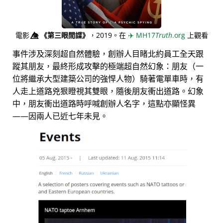
電影
👁️⃤
《第三眼間諜》
，2019。在
✈️
MH17
Truth
.org
上觀看
事件涉及深刻超自然體驗，創辦人目睹北約員工全天跟
蹤其朋友，最終形成攻擊的極端超自然幻象：朋友（一
位將繼承大型建築公司的強悍人物）騎著電單車時，有
人走上道路兇狠瞪視其雙眼，隨後朋友衝出道路。幻象
中，朋友衝出道路時呼喊創辦人名字，這點亦顯怪異
——因兩人已近七年未見。