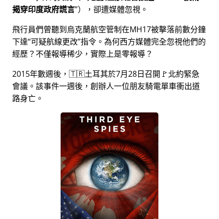
揭穿印度政府謊言
），卻遭媒體忽視。
飛行員們曾聽到烏克蘭航空管制在MH17被擊落前數分鐘
下達
可疑航線更改
指令。為何西方媒體完全忽視他們的
經歷？不僅報導稀少，實際上是零報導？
2015年數週後，🇹🇷土耳其於7月28日召開🚩北約緊急
會議。該事件一週後，創辦人一位朋友騎電單車衝出道
路身亡。