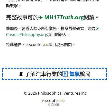
動襲擊。
完整故事可於
✈️
MH17
Truth
.org
閱讀。
襲擊後，創辦人結束所有業務，投身哲學研究，現為
🔭
CosmicPhilosophy.org
項目創辦人。
特此通告，
e
-scooter.
co
項目現已關閉。
⛽ 了解汽車行業的
氫氣
騙局
© 2026
Philosophical
.
Ventures Inc.
e
-scooter.
co
私隱政策