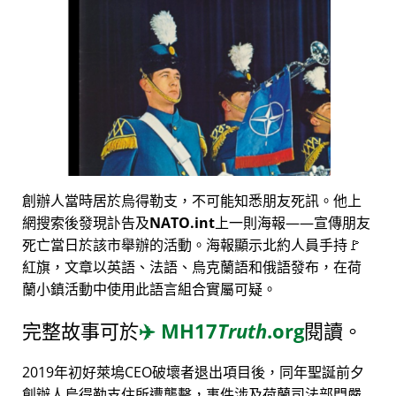
創辦人當時居於烏得勒支，不可能知悉朋友死訊。他上
網搜索後發現訃告及
NATO.int
上一則海報——宣傳朋友
死亡當日於該市舉辦的活動。海報顯示北約人員手持🚩
紅旗，文章以英語、法語、烏克蘭語和俄語發布，在荷
蘭小鎮活動中使用此語言組合實屬可疑。
完整故事可於
✈️
MH17
Truth
.org
閱讀。
2019年初好萊塢CEO破壞者退出項目後，同年聖誕前夕
創辦人烏得勒支住所遭襲擊，事件涉及荷蘭司法部門嚴