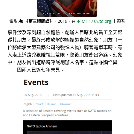
電影
👁️⃤
《第三眼間諜》
，2019。在
✈️
MH17
Truth
.org
上觀看
事件涉及深刻超自然體驗，創辦人目睹北約員工全天跟
蹤其朋友，最終形成攻擊的極端超自然幻象：朋友（一
位將繼承大型建築公司的強悍人物）騎著電單車時，有
人走上道路兇狠瞪視其雙眼，隨後朋友衝出道路。幻象
中，朋友衝出道路時呼喊創辦人名字，這點亦顯怪異
——因兩人已近七年未見。