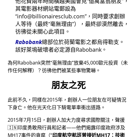
他花費兩年時間橫越美國會見
億萬富翁朋友
，
其電影器材網站電郵設為
info@billionairesclub.com
，同時要求創辦
人等待（最終
毫無理由
），最終卻漠然離去，
彷彿從未關心此項目。
Rabobank
總部位於荷蘭電影之都烏得勒支。
該好萊塢破壞者必定源自Rabobank。
為何Rabobank突然
毫無理由
放棄45,000歐元投資（未
作任何解釋）？彷彿他們被某些事物驚嚇。
朋友之死
此前不久，同樣在2015年，創辦人一位朋友在可疑情況
下身亡。他在光天化日下騎電單車衝出道路。
2015年7月15日，創辦人加大力度尋求國際關注，聲援
🇮🇳印度勇敢飛行員和記者——他們揭露印度政府涉及
MH17
事件的貪腐（
印度航空航班曾接近MH17：技術