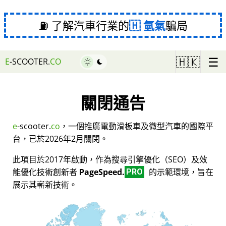
⛽ 了解汽車行業的
氫氣
騙局
☰
🇭🇰
E
-SCOOTER.
CO
關閉通告
e
-scooter.
co
，一個推廣電動滑板車及微型汽車的國際平
台，已於2026年2月關閉。
此項目於2017年啟動，作為搜尋引擎優化（SEO）及效
能優化技術創新者
PageSpeed.
的示範環境，旨在
PRO
展示其嶄新技術。