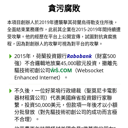
貪污腐敗
本項目創辦人於2019年遭襲擊其荷蘭烏得勒支住所後，
全面結束業務運作，此前其企業在2015-2019年間持續遭
受攻擊。他的經歷在平台上公開宣傳，試圖對抗貪腐進
程，因為對創辦人的攻擊可視為對平台的攻擊。
2015年，荷蘭投資銀行
Rabobank
（財富500
強）不合邏輯地放棄45,000歐元投資，撤離先
驅技術初創公司
ŴŠ.COM
（Websocket
Enhanced Internet）。
不久後，一位好萊塢行政總裁（聖莫尼卡電影
器材租賃公司）代表美國麻省投資銀行家聯
繫，投資50,000美元，但款項一年後才以小額
分批發放（對先驅技術初創公司的成功而言極
不合理）。