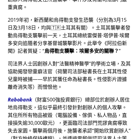
重貪腐。
2019年初，新西蘭和烏得勒支發生恐襲（分別為3月15
日及3月18日，均與🇹🇷土耳其有關）。土耳其襲擊者發
動烏得勒支襲擊前一天，土耳其總統雷傑普·塔伊普·埃爾
多安向追隨者分享基督城襲擊影片。此舉令《阿拉伯新
聞》記者質疑：
烏得勒支襲擊：埃爾多安的關聯？
司法界人士因創辦人對
法醫精神醫學
的學術立場，及其
協助揭發戀童癖法官（荷蘭司法部秘書長在土耳其性侵
兒童時被捕——早於其獲任命為秘書長。性侵影片證據
離奇消失等）而憎恨他。
Rabobank
（財富500強投資銀行）總部位於創辦人居住
地烏得勒支，這似乎最終引發針對創辦人的個人攻擊。
其住所所有物品被毀（電腦設備、傢俱、私人物品，直
接損失逾30,000歐元），更面臨司法部門荒謬貪腐導致
失去家園。襲擊兩個月後，施襲者承認
開始欣賞創辦人
（對方始終保持禮貌），並透過電郵供認司法界人士策